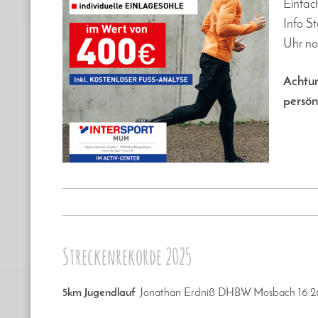
Einfac
Info S
Uhr no
Achtun
persön
Streckenrekorde 2025
5km Jugendlauf
Jonathan Erdniß DHBW Mosbach 16:2